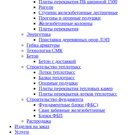
Плиты перекрытия ПБ шириной 1500
Ригели
Ступени железобетонные лестничные
Прогоны и опорные подушки
Железобетонные колонны
Плиты перекрытия
Энергетика
Приставки деревянных опор ЛЭП
Гибка арматуры
Технология СМК
Бетон
Бетон с доставкой
Строительство теплотрасс
Лотки теплотрасс
Балки теплотрасс
Опорные подушки
Плиты перекрытия тепловых камер
Плиты перекрытия лотков теплотрасс
Строительство фундамента
Фундаментные блоки (ФБС)
Сваи забивные железобетонные
Блоки ФБП
Распродажа
Изделия на заказ
Услуги