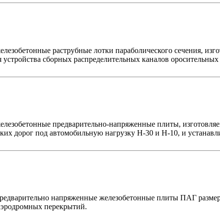
елезобетонные раструбные лотки параболического сечения, изго
 устройства сборных распределительных каналов оросительных с
железобетонные предварительно-напряженные плиты, изготовляем
их дорог под автомобильную нагрузку H-30 и H-10, и устанавл
предварительно напряженные железобетонные плиты ПАГ размера
 аэродромных перекрытий.