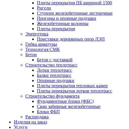
Плиты перекрытия ПБ шириной 1500
Ригели
Ступени железобетонные лестничные
Прогоны и опорные подушки
Железобетонные колонны
Плиты перекрытия
Энергетика
Приставки деревянных опор ЛЭП
Гибка арматуры
Технология СМК
Бетон
Бетон с доставкой
Строительство теплотрасс
Лотки теплотрасс
Балки теплотрасс
Опорные подушки
Плиты перекрытия тепловых камер
Плиты перекрытия лотков теплотрасс
Строительство фундамента
Фундаментные блоки (ФБС)
Сваи забивные железобетонные
Блоки ФБП
Распродажа
Изделия на заказ
Услуги