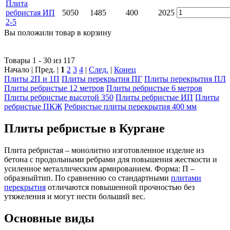
Плита
ребристая ИП
5050
1485
400
2025
2-5
Вы положили
товар
в
корзину
Товары 1 - 30 из 117
Начало | Пред. |
1
2
3
4
|
След.
|
Конец
Плиты 2П и 1П
Плиты перекрытия ПГ
Плиты перекрытия ПЛ
Плиты ребристые 12 метров
Плиты ребристые 6 метров
Плиты ребристые высотой 350
Плиты ребристые ИП
Плиты
ребристые ПКЖ
Ребристые плиты перекрытия 400 мм
Плиты ребристые в Кургане
Плита ребристая – монолитно изготовленное изделие из
бетона с продольными ребрами для повышения жесткости и
усиленное металлическим армированием. Форма: П –
образныйтип. По сравнению со стандартными
плитами
перекрытия
отличаются повышенной прочностью без
утяжеления и могут нести больший вес.
Основные виды