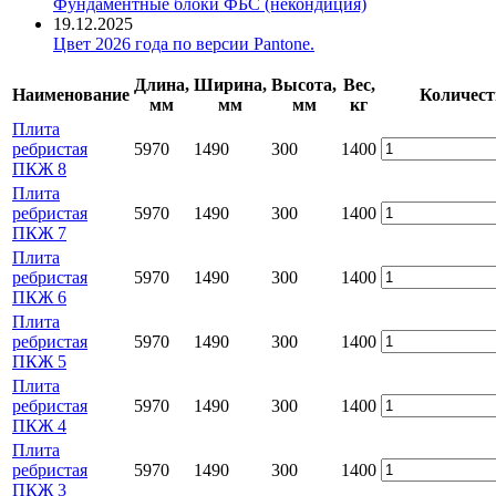
Фундаментные блоки ФБС (некондиция)
19.12.2025
Цвет 2026 года по версии Pantone.
Длина,
Ширина,
Высота,
Вес,
Наименование
Количест
мм
мм
мм
кг
Плита
ребристая
5970
1490
300
1400
ПКЖ 8
Плита
ребристая
5970
1490
300
1400
ПКЖ 7
Плита
ребристая
5970
1490
300
1400
ПКЖ 6
Плита
ребристая
5970
1490
300
1400
ПКЖ 5
Плита
ребристая
5970
1490
300
1400
ПКЖ 4
Плита
ребристая
5970
1490
300
1400
ПКЖ 3