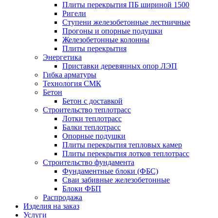
Плиты перекрытия ПБ шириной 1500
Ригели
Ступени железобетонные лестничные
Прогоны и опорные подушки
Железобетонные колонны
Плиты перекрытия
Энергетика
Приставки деревянных опор ЛЭП
Гибка арматуры
Технология СМК
Бетон
Бетон с доставкой
Строительство теплотрасс
Лотки теплотрасс
Балки теплотрасс
Опорные подушки
Плиты перекрытия тепловых камер
Плиты перекрытия лотков теплотрасс
Строительство фундамента
Фундаментные блоки (ФБС)
Сваи забивные железобетонные
Блоки ФБП
Распродажа
Изделия на заказ
Услуги