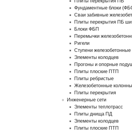
Плиты перекрытия ПБ
Фундаментные блоки (ФБ
Сваи забивные железобе
Плиты перекрытия ПБ ши
Блоки ФБП
Перемычки железобетон
Ригели
Ступени железобетонные
Элементы колодцев
Прогоны и опорные поду
Плиты плоские ПТП
Плиты ребристые
Железобетонные колонн
Плиты перекрытия
Инженерные сети
Элементы теплотрасс
Плиты днища ПД
Элементы колодцев
Плиты плоские ПТП