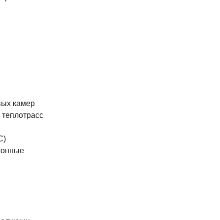
вых камер
 теплотрасс
С)
тонные