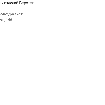
 Новоуральск
л., 146
я
ы