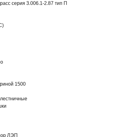
асс серия 3.006.1-2.87 тип П
С)
во
риной 1500
 лестничные
шки
ы
пор ЛЭП