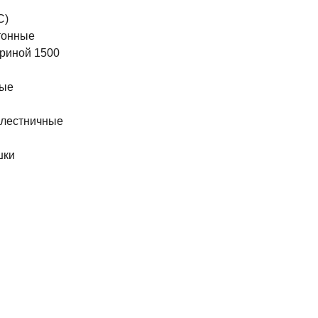
С)
тонные
риной 1500
ные
 лестничные
шки
ы