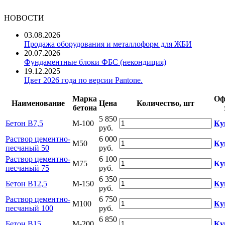
НОВОСТИ
03.08.2026
Продажа оборудования и металлоформ для ЖБИ
20.07.2026
Фундаментные блоки ФБС (некондиция)
19.12.2025
Цвет 2026 года по версии Pantone.
Марка
Оф
Наименование
Цена
Количество, шт
бетона
5 850
Бетон B7,5
М-100
Ку
руб.
Раствор цементно-
6 000
М50
Ку
песчаный 50
руб.
Раствор цементно-
6 100
М75
Ку
песчаный 75
руб.
6 350
Бетон B12,5
М-150
Ку
руб.
Раствор цементно-
6 750
М100
Ку
песчаный 100
руб.
6 850
Бетон B15
М-200
Ку