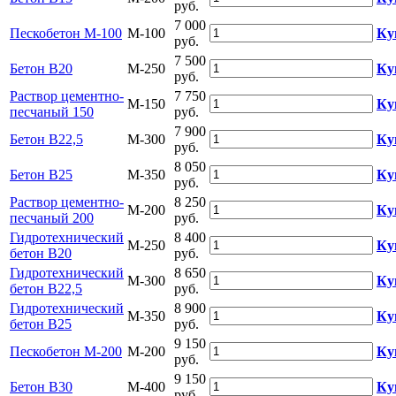
руб.
7 000
Пескобетон М-100
М-100
Ку
руб.
7 500
Бетон B20
М-250
Ку
руб.
Раствор цементно-
7 750
М-150
Ку
песчаный 150
руб.
7 900
Бетон B22,5
М-300
Ку
руб.
8 050
Бетон B25
М-350
Ку
руб.
Раствор цементно-
8 250
М-200
Ку
песчаный 200
руб.
Гидротехнический
8 400
М-250
Ку
бетон В20
руб.
Гидротехнический
8 650
М-300
Ку
бетон В22,5
руб.
Гидротехнический
8 900
М-350
Ку
бетон В25
руб.
9 150
Пескобетон М-200
М-200
Ку
руб.
9 150
Бетон B30
М-400
Ку
руб.