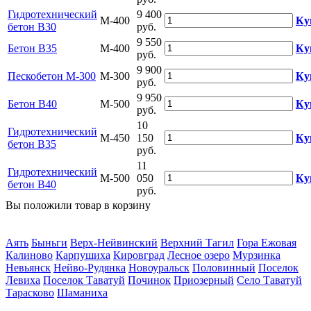
Гидротехнический
9 400
М-400
Ку
бетон В30
руб.
9 550
Бетон B35
М-400
Ку
руб.
9 900
Пескобетон М-300
М-300
Ку
руб.
9 950
Бетон B40
М-500
Ку
руб.
10
Гидротехнический
М-450
150
Ку
бетон В35
руб.
11
Гидротехнический
М-500
050
Ку
бетон В40
руб.
Вы положили
товар
в
корзину
Аять
Быньги
Верх-Нейвинский
Верхний Тагил
Гора Ежовая
Калиново
Карпушиха
Кировград
Лесное озеро
Мурзинка
Невьянск
Нейво-Рудянка
Новоуральск
Половинный
Поселок
Левиха
Поселок Таватуй
Починок
Приозерный
Село Таватуй
Тарасково
Шаманиха