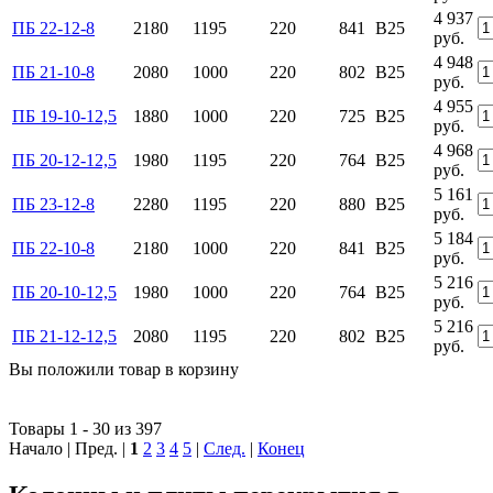
4 937
ПБ 22-12-8
2180
1195
220
841
B25
руб.
4 948
ПБ 21-10-8
2080
1000
220
802
B25
руб.
4 955
ПБ 19-10-12,5
1880
1000
220
725
B25
руб.
4 968
ПБ 20-12-12,5
1980
1195
220
764
B25
руб.
5 161
ПБ 23-12-8
2280
1195
220
880
B25
руб.
5 184
ПБ 22-10-8
2180
1000
220
841
B25
руб.
5 216
ПБ 20-10-12,5
1980
1000
220
764
B25
руб.
5 216
ПБ 21-12-12,5
2080
1195
220
802
B25
руб.
Вы положили
товар
в
корзину
Товары 1 - 30 из 397
Начало | Пред. |
1
2
3
4
5
|
След.
|
Конец