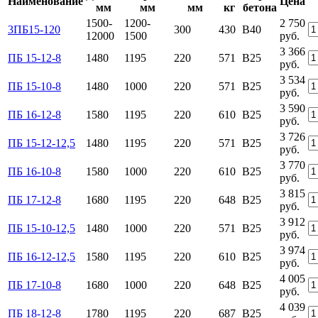
Наименование
Цена
мм
мм
мм
кг
бетона
1500-
1200-
2 750
3ПБ15-120
300
430
В40
12000
1500
руб.
3 366
ПБ 15-12-8
1480
1195
220
571
B25
руб.
3 534
ПБ 15-10-8
1480
1000
220
571
B25
руб.
3 590
ПБ 16-12-8
1580
1195
220
610
B25
руб.
3 726
ПБ 15-12-12,5
1480
1195
220
571
B25
руб.
3 770
ПБ 16-10-8
1580
1000
220
610
B25
руб.
3 815
ПБ 17-12-8
1680
1195
220
648
B25
руб.
3 912
ПБ 15-10-12,5
1480
1000
220
571
B25
руб.
3 974
ПБ 16-12-12,5
1580
1195
220
610
B25
руб.
4 005
ПБ 17-10-8
1680
1000
220
648
B25
руб.
4 039
ПБ 18-12-8
1780
1195
220
687
B25