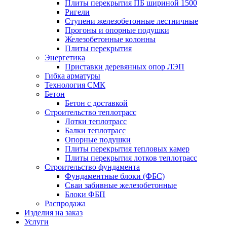
Плиты перекрытия ПБ шириной 1500
Ригели
Ступени железобетонные лестничные
Прогоны и опорные подушки
Железобетонные колонны
Плиты перекрытия
Энергетика
Приставки деревянных опор ЛЭП
Гибка арматуры
Технология СМК
Бетон
Бетон с доставкой
Строительство теплотрасс
Лотки теплотрасс
Балки теплотрасс
Опорные подушки
Плиты перекрытия тепловых камер
Плиты перекрытия лотков теплотрасс
Строительство фундамента
Фундаментные блоки (ФБС)
Сваи забивные железобетонные
Блоки ФБП
Распродажа
Изделия на заказ
Услуги