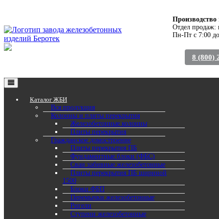
Производство 
Отдел продаж: 
Пн-Пт с 7:00 до
8 (800) 
Каталог ЖБИ
Вся продукция
Колонны и плиты перекрытия
Железобетонные колонны
Плиты перекрытия
Гражданское домостроение
Плиты перекрытия ПБ
Фундаментные блоки (ФБС)
Сваи забивные железобетонные
Плиты перекрытия ПБ шириной
1500
Блоки ФБП
Перемычки железобетонные
Ригели
Ступени железобетонные