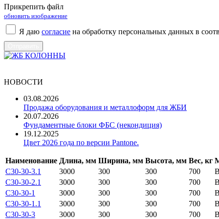
Прикрепить файл
обновить изображение
Я даю
согласие
на обработку персональных данных в соот
НОВОСТИ
03.08.2026
Продажа оборудования и металлоформ для ЖБИ
20.07.2026
Фундаментные блоки ФБС (некондиция)
19.12.2025
Цвет 2026 года по версии Pantone.
Наименование
Длина, мм
Ширина, мм
Высота, мм
Вес, кг
М
С30-30-3.1
3000
300
300
700
В
С30-30-2.1
3000
300
300
700
В
С30-30-1
3000
300
300
700
В
С30-30-1.1
3000
300
300
700
В
С30-30-3
3000
300
300
700
В