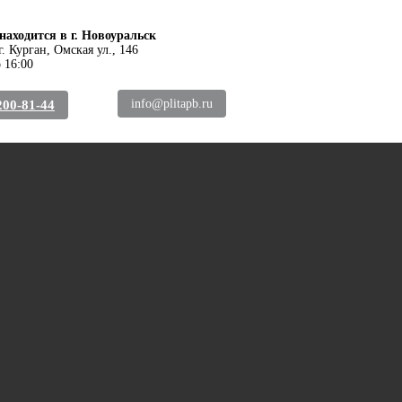
находится в г. Новоуральск
г. Курган
,
Омская ул., 146
 16:00
info@plitapb.ru
200-81-44