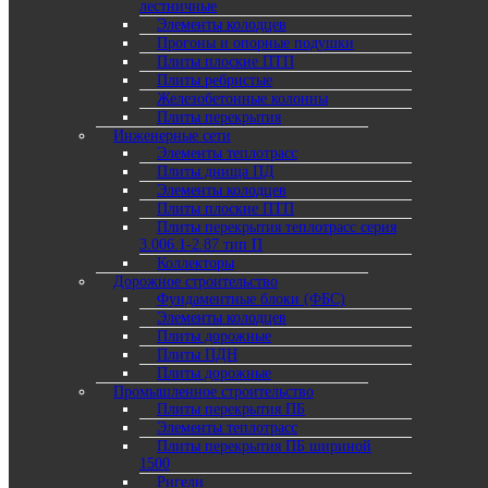
лестничные
Элементы колодцев
Прогоны и опорные подушки
Плиты плоские ПТП
Плиты ребристые
Железобетонные колонны
Плиты перекрытия
Инженерные сети
Элементы теплотрасс
Плиты днища ПД
Элементы колодцев
Плиты плоские ПТП
Плиты перекрытия теплотрасс серия
3.006.1-2.87 тип П
Коллекторы
Дорожное строительство
Фундаментные блоки (ФБС)
Элементы колодцев
Плиты дорожные
Плиты ПДН
Плиты дорожные
Промышленное строительство
Плиты перекрытия ПБ
Элементы теплотрасс
Плиты перекрытия ПБ шириной
1500
Ригели