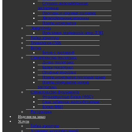
Ступени железобетонные
лестничные
Прогоны и опорные подушки
Железобетонные колонны
Плиты перекрытия
Энергетика
Приставки деревянных опор ЛЭП
Гибка арматуры
Технология СМК
Бетон
Бетон с доставкой
Строительство теплотрасс
Лотки теплотрасс
Балки теплотрасс
Опорные подушки
Плиты перекрытия тепловых камер
Плиты перекрытия лотков
теплотрасс
Строительство фундамента
Фундаментные блоки (ФБС)
Сваи забивные железобетонные
Блоки ФБП
Распродажа
Изделия на заказ
Услуги
Гибка арматуры
Хранение железобетонной