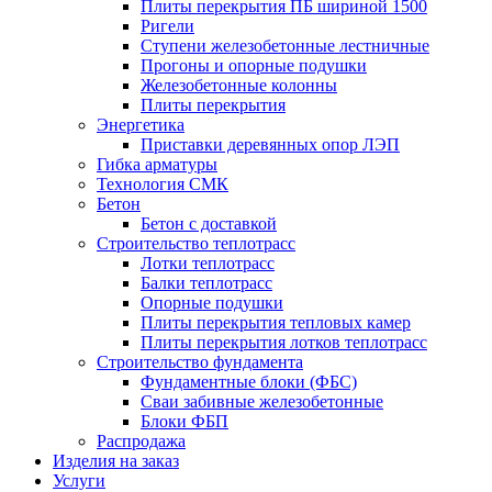
Плиты перекрытия ПБ шириной 1500
Ригели
Ступени железобетонные лестничные
Прогоны и опорные подушки
Железобетонные колонны
Плиты перекрытия
Энергетика
Приставки деревянных опор ЛЭП
Гибка арматуры
Технология СМК
Бетон
Бетон с доставкой
Строительство теплотрасс
Лотки теплотрасс
Балки теплотрасс
Опорные подушки
Плиты перекрытия тепловых камер
Плиты перекрытия лотков теплотрасс
Строительство фундамента
Фундаментные блоки (ФБС)
Сваи забивные железобетонные
Блоки ФБП
Распродажа
Изделия на заказ
Услуги