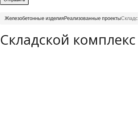
Железобетонные изделия
Реализованные проекты
Складс
Складской комплекс