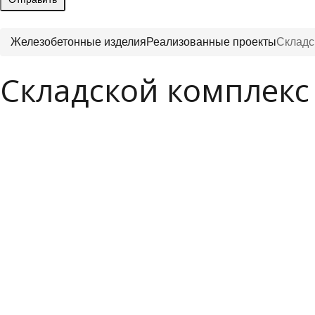
Железобетонные изделия
Реализованные проекты
Складск
Складской комплекс с