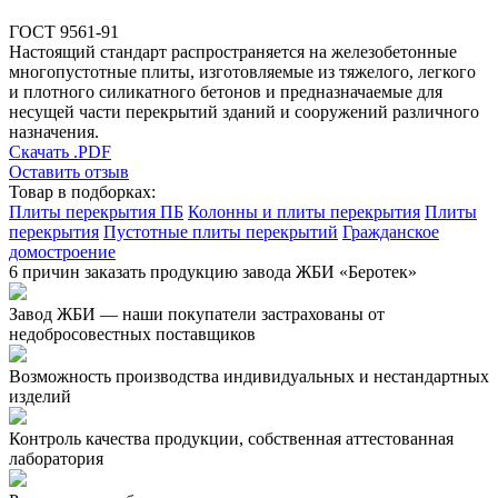
ГОСТ 9561-91
Настоящий стандарт распространяется на железобетонные
многопустотные плиты, изготовляемые из тяжелого, легкого
и плотного силикатного бетонов и предназначаемые для
несущей части перекрытий зданий и сооружений различного
назначения.
Скачать .PDF
Оставить отзыв
Товар в подборках:
Плиты перекрытия ПБ
Колонны и плиты перекрытия
Плиты
перекрытия
Пустотные плиты перекрытий
Гражданское
домостроение
6 причин заказать продукцию завода ЖБИ «Беротек»
Завод ЖБИ — наши покупатели застрахованы от
недобросовестных поставщиков
Возможность производства индивидуальных и нестандартных
изделий
Контроль качества продукции, собственная аттестованная
лаборатория