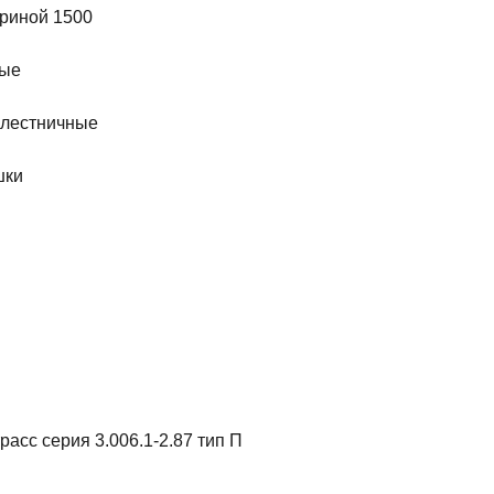
риной 1500
ные
 лестничные
шки
ы
асс серия 3.006.1-2.87 тип П