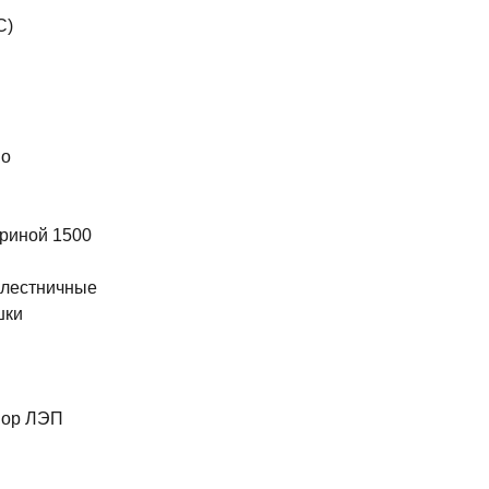
С)
во
риной 1500
 лестничные
шки
ы
пор ЛЭП