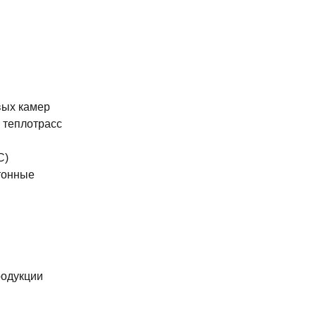
вых камер
 теплотрасс
С)
тонные
родукции