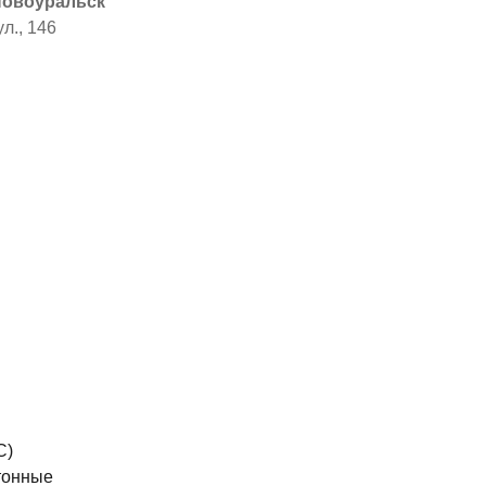
 Новоуральск
л., 146
я
ы
С)
тонные