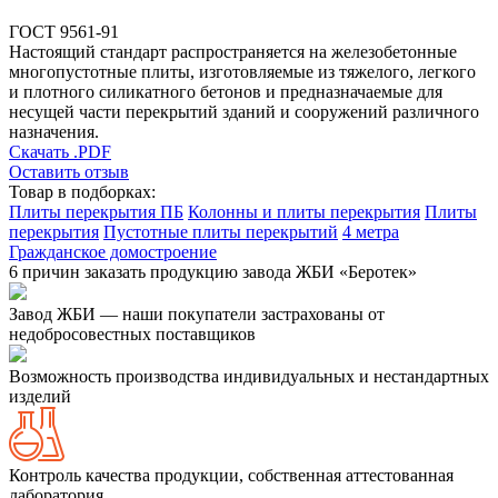
ГОСТ 9561-91
Настоящий стандарт распространяется на железобетонные
многопустотные плиты, изготовляемые из тяжелого, легкого
и плотного силикатного бетонов и предназначаемые для
несущей части перекрытий зданий и сооружений различного
назначения.
Скачать .PDF
Оставить отзыв
Товар в подборках:
Плиты перекрытия ПБ
Колонны и плиты перекрытия
Плиты
перекрытия
Пустотные плиты перекрытий
4 метра
Гражданское домостроение
6 причин заказать продукцию завода ЖБИ «Беротек»
Завод ЖБИ — наши покупатели застрахованы от
недобросовестных поставщиков
Возможность производства индивидуальных и нестандартных
изделий
Контроль качества продукции, собственная аттестованная
лаборатория