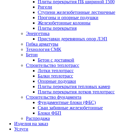
Плиты перекрытия ПБ шириной 1500
Ригели
Ступени железобетонные лестничные
Прогоны и опорные подушки
Железобетонные колонны
Плиты перекрытия
Энергетика
Приставки деревянных опор ЛЭП
Гибка арматуры
Технология СМК
Бетон
Бетон с доставкой
Строительство теплотрасс
Лотки теплотрасс
Балки теплотрасс
Опорные подушки
Плиты перекрытия тепловых камер
Плиты перекрытия лотков теплотрасс
Строительство фундамента
Фундаментные блоки (ФБС)
Сваи забивные железобетонные
Блоки ФБП
Распродажа
Изделия на заказ
Услуги