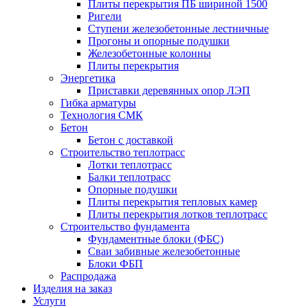
Плиты перекрытия ПБ шириной 1500
Ригели
Ступени железобетонные лестничные
Прогоны и опорные подушки
Железобетонные колонны
Плиты перекрытия
Энергетика
Приставки деревянных опор ЛЭП
Гибка арматуры
Технология СМК
Бетон
Бетон с доставкой
Строительство теплотрасс
Лотки теплотрасс
Балки теплотрасс
Опорные подушки
Плиты перекрытия тепловых камер
Плиты перекрытия лотков теплотрасс
Строительство фундамента
Фундаментные блоки (ФБС)
Сваи забивные железобетонные
Блоки ФБП
Распродажа
Изделия на заказ
Услуги