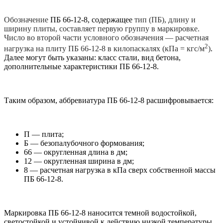
Обозначение
ПБ 66-12-8, содержащее
тип (ПБ), длину и
ширину плиты, составляет первую группу в маркировке
.
Число во второй части условного обозначения
—
расчетная
2
нагрузка на плиту ПБ 66-12-8 в килопаскалях (кПа = кгс/м
)
.
Далее могут быть указаны: класс стали, вид бетона,
дополнительные характеристики ПБ 66-12-8.
Таким образом, аббревиатура ПБ 66-12-8 расшифровывается:
П — плита;
Б — безопалубочного формования;
66 — округленная длина в дм;
12 — округленная ширина в дм;
8 — расчетная нагрузка в кПа сверх собственной массы
ПБ 66-12-8.
Маркировка ПБ 66-12-8 наносится темной водостойкой,
светостойкой и устойчивой к действию низкой температуры