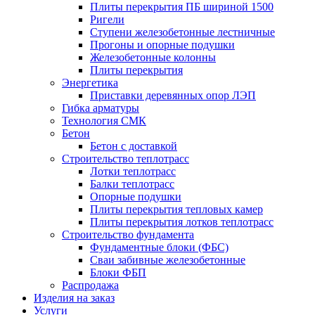
Плиты перекрытия ПБ шириной 1500
Ригели
Ступени железобетонные лестничные
Прогоны и опорные подушки
Железобетонные колонны
Плиты перекрытия
Энергетика
Приставки деревянных опор ЛЭП
Гибка арматуры
Технология СМК
Бетон
Бетон с доставкой
Строительство теплотрасс
Лотки теплотрасс
Балки теплотрасс
Опорные подушки
Плиты перекрытия тепловых камер
Плиты перекрытия лотков теплотрасс
Строительство фундамента
Фундаментные блоки (ФБС)
Сваи забивные железобетонные
Блоки ФБП
Распродажа
Изделия на заказ
Услуги