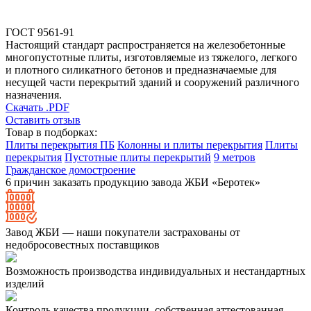
ГОСТ 9561-91
Настоящий стандарт распространяется на железобетонные
многопустотные плиты, изготовляемые из тяжелого, легкого
и плотного силикатного бетонов и предназначаемые для
несущей части перекрытий зданий и сооружений различного
назначения.
Скачать .PDF
Оставить отзыв
Товар в подборках:
Плиты перекрытия ПБ
Колонны и плиты перекрытия
Плиты
перекрытия
Пустотные плиты перекрытий
9 метров
Гражданское домостроение
6 причин заказать продукцию завода ЖБИ «Беротек»
Завод ЖБИ — наши покупатели застрахованы от
недобросовестных поставщиков
Возможность производства индивидуальных и нестандартных
изделий
Контроль качества продукции, собственная аттестованная