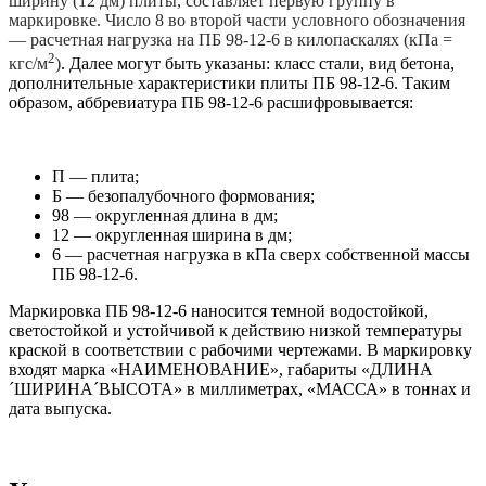
ширину (12 дм) плиты, составляет первую группу в
маркировке
.
Число 8 во второй части условного обозначения
—
расчетная нагрузка на ПБ 98-12-6 в килопаскалях (кПа =
2
кгс/м
)
. Далее могут быть указаны: класс стали, вид бетона,
дополнительные характеристики плиты ПБ 98-12-6. Таким
образом, аббревиатура ПБ 98-12-6 расшифровывается:
П — плита;
Б — безопалубочного формования;
98 — округленная длина в дм;
12 — округленная ширина в дм;
6 — расчетная нагрузка в кПа сверх собственной массы
ПБ 98-12-6.
Маркировка ПБ 98-12-6 наносится темной водостойкой,
светостойкой и устойчивой к действию низкой температуры
краской в соответствии с рабочими чертежами. В маркировку
входят марка «НАИМЕНОВАНИЕ», габариты «ДЛИНА
´ШИРИНА´ВЫСОТА» в миллиметрах, «МАССА» в тоннах и
дата выпуска.