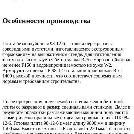
Особенности производства
Плита безопалубочная 98-12-6 — плита перекрытия с
арковидными пустотами, изготавливаемое экструзионным
формованием на высокоточном стенде. Для изготовления
таких плит используется бетон марки B25 с морозостойкостью
не менее F150 и водонепроницаемостью не хуже W2.
Армируются плиты ПБ 98-12-6 стальной проволокой Вр-I
1400 высокой прочности, что соответствует современным
нормам и требованиям строительства.
После прогревания получаемой со стенда железобетонной
ленты ее разрезают в размер специальными станками. Далее в
результате обработки разглаживающей машиной получаются
геометрически правильные и идеально ровные плиты ПБ 98-
12-6. Готовая плита 98-12-6 имеет длину 9800 мм и ширину
1500 мм. Высота всех плит ПБ составляет 220 мм. Тело плиты
снабжается монтажными петлями. Все металлические детали