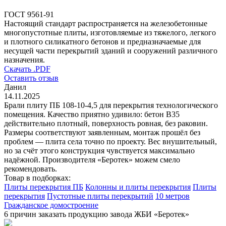
ГОСТ 9561-91
Настоящий стандарт распространяется на железобетонные
многопустотные плиты, изготовляемые из тяжелого, легкого
и плотного силикатного бетонов и предназначаемые для
несущей части перекрытий зданий и сооружений различного
назначения.
Скачать .PDF
Оставить отзыв
Данил
14.11.2025
Брали плиту ПБ 108-10-4,5 для перекрытия технологического
помещения. Качество приятно удивило: бетон B35
действительно плотный, поверхность ровная, без раковин.
Размеры соответствуют заявленным, монтаж прошёл без
проблем — плита села точно по проекту. Вес внушительный,
но за счёт этого конструкция чувствуется максимально
надёжной. Производителя «Беротек» можем смело
рекомендовать.
Товар в подборках:
Плиты перекрытия ПБ
Колонны и плиты перекрытия
Плиты
перекрытия
Пустотные плиты перекрытий
10 метров
Гражданское домостроение
6 причин заказать продукцию завода ЖБИ «Беротек»