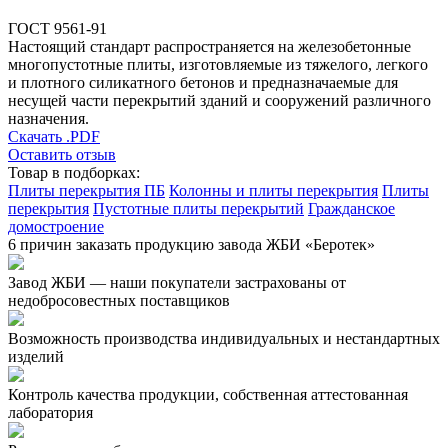
ГОСТ 9561-91
Настоящий стандарт распространяется на железобетонные
многопустотные плиты, изготовляемые из тяжелого, легкого
и плотного силикатного бетонов и предназначаемые для
несущей части перекрытий зданий и сооружений различного
назначения.
Скачать .PDF
Оставить отзыв
Товар в подборках:
Плиты перекрытия ПБ
Колонны и плиты перекрытия
Плиты
перекрытия
Пустотные плиты перекрытий
Гражданское
домостроение
6 причин заказать продукцию завода ЖБИ «Беротек»
Завод ЖБИ — наши покупатели застрахованы от
недобросовестных поставщиков
Возможность производства индивидуальных и нестандартных
изделий
Контроль качества продукции, собственная аттестованная
лаборатория