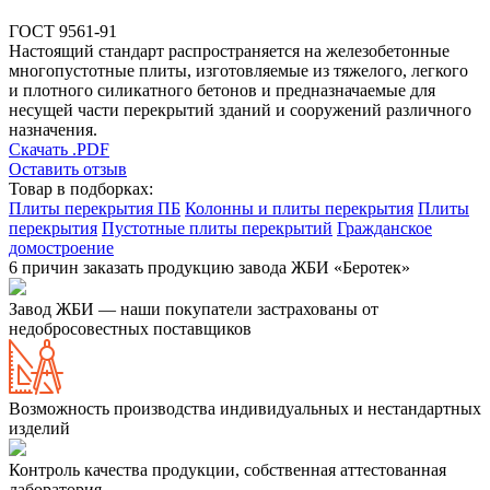
ГОСТ 9561-91
Настоящий стандарт распространяется на железобетонные
многопустотные плиты, изготовляемые из тяжелого, легкого
и плотного силикатного бетонов и предназначаемые для
несущей части перекрытий зданий и сооружений различного
назначения.
Скачать .PDF
Оставить отзыв
Товар в подборках:
Плиты перекрытия ПБ
Колонны и плиты перекрытия
Плиты
перекрытия
Пустотные плиты перекрытий
Гражданское
домостроение
6 причин заказать продукцию завода ЖБИ «Беротек»
Завод ЖБИ — наши покупатели застрахованы от
недобросовестных поставщиков
Возможность производства индивидуальных и нестандартных
изделий
Контроль качества продукции, собственная аттестованная
лаборатория