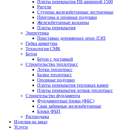
Плиты перекрытия ПБ шириной 1500
Ригели
Ступени железобетонные лестничные
Прогоны и опорные подушки
Железобетонные колонны
Плиты перекрытия
Энергетика
Приставки деревянных опор ЛЭП
Гибка арматуры
Технология СМК
Бетон
Бетон с доставкой
Строительство теплотрасс
Лотки теплотрасс
Балки теплотрасс
Опорные подушки
Плиты перекрытия тепловых камер
Плиты перекрытия лотков теплотрасс
Строительство фундамента
Фундаментные блоки (ФБС)
Сваи забивные железобетонные
Блоки ФБП
Распродажа
Изделия на заказ
Услуги