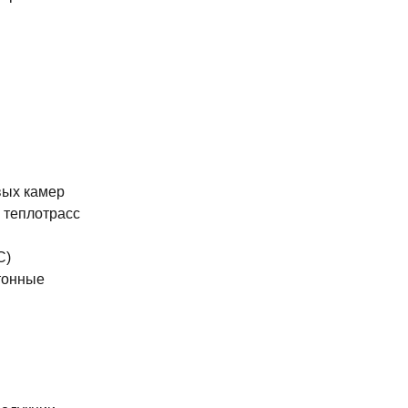
вых камер
 теплотрасс
С)
тонные