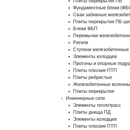
Плиты перекрытия ПБ
Фундаментные блоки (ФБ
Сваи забивные железобе
Плиты перекрытия ПБ ши
Блоки ФБП
Перемычки железобетон
Ригели
Ступени железобетонные
Элементы колодцев
Прогоны и опорные поду
Плиты плоские ПТП
Плиты ребристые
Железобетонные колонн
Плиты перекрытия
Инженерные сети
Элементы теплотрасс
Плиты днища ПД
Элементы колодцев
Плиты плоские ПТП