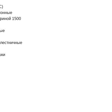
С)
тонные
риной 1500
ные
 лестничные
шки
ы