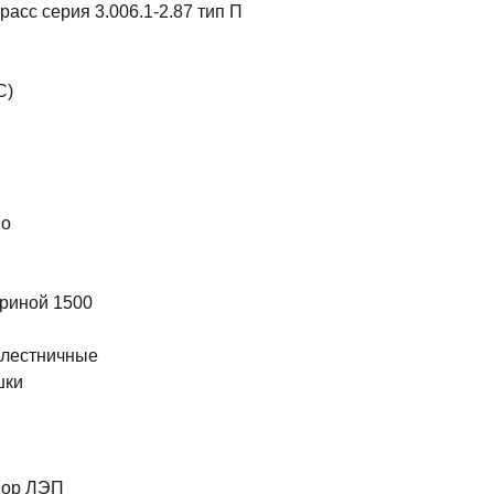
асс серия 3.006.1-2.87 тип П
С)
во
риной 1500
 лестничные
шки
ы
пор ЛЭП