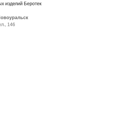
 Новоуральск
л., 146
я
ы