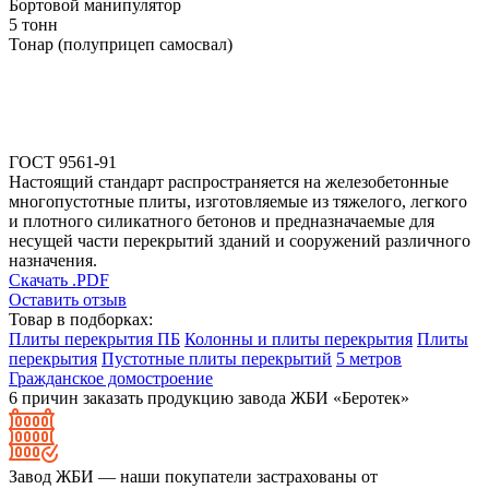
Бортовой манипулятор
5 тонн
Тонар (полуприцеп самосвал)
ГОСТ 9561-91
Настоящий стандарт распространяется на железобетонные
многопустотные плиты, изготовляемые из тяжелого, легкого
и плотного силикатного бетонов и предназначаемые для
несущей части перекрытий зданий и сооружений различного
назначения.
Скачать .PDF
Оставить отзыв
Товар в подборках:
Плиты перекрытия ПБ
Колонны и плиты перекрытия
Плиты
перекрытия
Пустотные плиты перекрытий
5 метров
Гражданское домостроение
6 причин заказать продукцию завода ЖБИ «Беротек»
Завод ЖБИ — наши покупатели застрахованы от