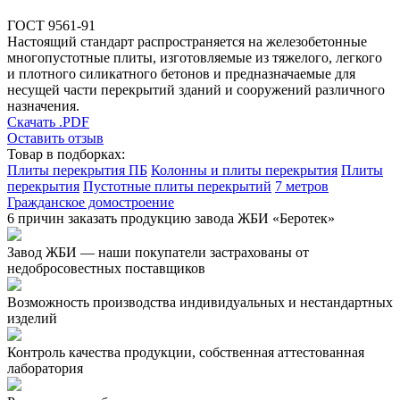
ГОСТ 9561-91
Настоящий стандарт распространяется на железобетонные
многопустотные плиты, изготовляемые из тяжелого, легкого
и плотного силикатного бетонов и предназначаемые для
несущей части перекрытий зданий и сооружений различного
назначения.
Скачать .PDF
Оставить отзыв
Товар в подборках:
Плиты перекрытия ПБ
Колонны и плиты перекрытия
Плиты
перекрытия
Пустотные плиты перекрытий
7 метров
Гражданское домостроение
6 причин заказать продукцию завода ЖБИ «Беротек»
Завод ЖБИ — наши покупатели застрахованы от
недобросовестных поставщиков
Возможность производства индивидуальных и нестандартных
изделий
Контроль качества продукции, собственная аттестованная
лаборатория