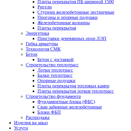
Плиты перекрытия ПБ шириной 1500
Ригели
Ступени железобетонные лестничные
Прогоны и опорные подушки
Железобетонные колонны
Плиты перекрытия
Энергетика
Приставки деревянных опор ЛЭП
Гибка арматуры
Технология СМК
Бетон
Бетон с доставкой
Строительство теплотрасс
Лотки теплотрасс
Балки теплотрасс
Опорные подушки
Плиты перекрытия тепловых камер
Плиты перекрытия лотков теплотрасс
Строительство фундамента
Фундаментные блоки (ФБС)
Сваи забивные железобетонные
Блоки ФБП
Распродажа
Изделия на заказ
Услуги