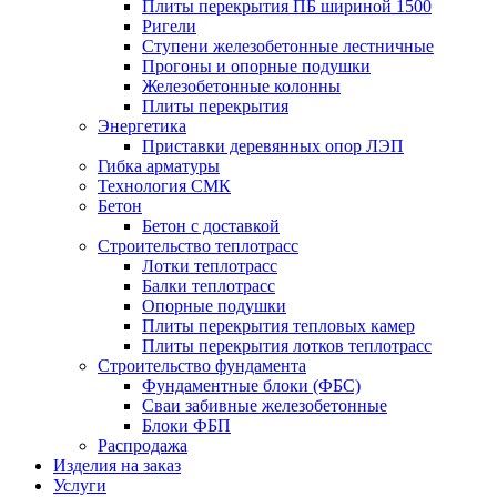
Плиты перекрытия ПБ шириной 1500
Ригели
Ступени железобетонные лестничные
Прогоны и опорные подушки
Железобетонные колонны
Плиты перекрытия
Энергетика
Приставки деревянных опор ЛЭП
Гибка арматуры
Технология СМК
Бетон
Бетон с доставкой
Строительство теплотрасс
Лотки теплотрасс
Балки теплотрасс
Опорные подушки
Плиты перекрытия тепловых камер
Плиты перекрытия лотков теплотрасс
Строительство фундамента
Фундаментные блоки (ФБС)
Сваи забивные железобетонные
Блоки ФБП
Распродажа
Изделия на заказ
Услуги