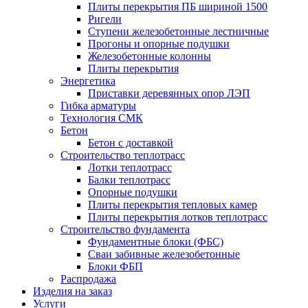
Плиты перекрытия ПБ шириной 1500
Ригели
Ступени железобетонные лестничные
Прогоны и опорные подушки
Железобетонные колонны
Плиты перекрытия
Энергетика
Приставки деревянных опор ЛЭП
Гибка арматуры
Технология СМК
Бетон
Бетон с доставкой
Строительство теплотрасс
Лотки теплотрасс
Балки теплотрасс
Опорные подушки
Плиты перекрытия тепловых камер
Плиты перекрытия лотков теплотрасс
Строительство фундамента
Фундаментные блоки (ФБС)
Сваи забивные железобетонные
Блоки ФБП
Распродажа
Изделия на заказ
Услуги