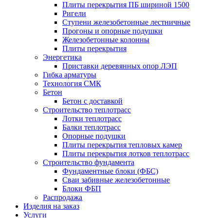
Плиты перекрытия ПБ шириной 1500
Ригели
Ступени железобетонные лестничные
Прогоны и опорные подушки
Железобетонные колонны
Плиты перекрытия
Энергетика
Приставки деревянных опор ЛЭП
Гибка арматуры
Технология СМК
Бетон
Бетон с доставкой
Строительство теплотрасс
Лотки теплотрасс
Балки теплотрасс
Опорные подушки
Плиты перекрытия тепловых камер
Плиты перекрытия лотков теплотрасс
Строительство фундамента
Фундаментные блоки (ФБС)
Сваи забивные железобетонные
Блоки ФБП
Распродажа
Изделия на заказ
Услуги