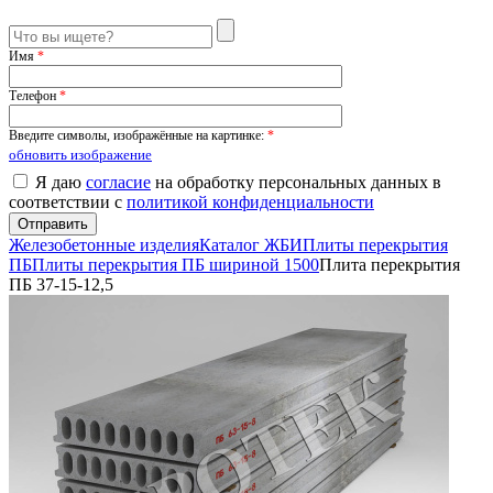
Имя
*
Телефон
*
Введите символы, изображённые на картинке:
*
обновить изображение
Я даю
согласие
на обработку персональных данных в
соответствии с
политикой конфиденциальности
Железобетонные изделия
Каталог ЖБИ
Плиты перекрытия
ПБ
Плиты перекрытия ПБ шириной 1500
Плита перекрытия
ПБ 37-15-12,5