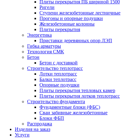
Плиты перекрытия ПБ шириной 1500
Ригели
Ступени железобетонные лестничные
Прогоны и опорные подушки
Железобетонные колонны
Плиты перекрытия
Энергетика
Приставки деревянных опор ЛЭП
Гибка арматуры
Технология СМК
Бетон
Бетон с доставкой
Строительство теплотрасс
Лотки теплотрасс
Балки теплотрасс
Опорные подушки
Плиты перекрытия тепловых камер
Плиты перекрытия лотков теплотрасс
Строительство фундамента
Фундаментные блоки (ФБС)
Сваи забивные железобетонные
Блоки ФБП
Распродажа
Изделия на заказ
Услуги