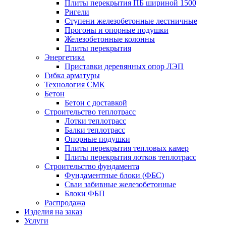
Плиты перекрытия ПБ шириной 1500
Ригели
Ступени железобетонные лестничные
Прогоны и опорные подушки
Железобетонные колонны
Плиты перекрытия
Энергетика
Приставки деревянных опор ЛЭП
Гибка арматуры
Технология СМК
Бетон
Бетон с доставкой
Строительство теплотрасс
Лотки теплотрасс
Балки теплотрасс
Опорные подушки
Плиты перекрытия тепловых камер
Плиты перекрытия лотков теплотрасс
Строительство фундамента
Фундаментные блоки (ФБС)
Сваи забивные железобетонные
Блоки ФБП
Распродажа
Изделия на заказ
Услуги