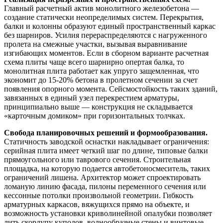
Главный расчетный актив монолитного железобетона —
создание статически неопределимых систем. Перекрытия,
балки и колонны образуют единый пространственный каркас
без шарниров. Усилия перераспределяются с нагруженного
пролета на смежные участки, вызывая выравнивание
изгибающих моментов. Если в сборном варианте расчетная
схема плиты чаще всего шарнирно опертая балка, то
монолитная плита работает как упруго защемленная, что
экономит до 15-20% бетона в пролетном сечении за счет
появления опорного момента. Сейсмостойкость таких зданий,
завязанных в единый узел перекрестием арматуры,
принципиально выше — конструкция не складывается
«карточным домиком» при горизонтальных толчках.
Свобода планировочных решений и формообразования.
Статичность заводской оснастки накладывает ограничения:
серийная плита имеет четкий шаг по длине, типовые балки
прямоугольного или таврового сечения. Строительная
площадка, на которую подается автобетоносмеситель, таких
ограничений лишена. Архитектор может спроектировать
ломаную линию фасада, пилоны переменного сечения или
кессонные потолки произвольной геометрии. Гибкость
арматурных каркасов, вяжущихся прямо на объекте, и
возможность установки криволинейной опалубки позволяет
лить скорлупу куполов, волнообразные стены и винтовые