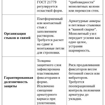
ГОСТ 21779
"грибовидности"
регулируется
монолитных колонн
оснасткой форм.
или перекосов стен.
Платформенный
Арматурные анкеры
или контактный
и петлевые стыковки
стык с
в "ванной сварке".
заполнением
Организация
Монолитный узел
раствором.
стыков и связей
передает усилия как
Требуется расчет
одно целое,
на сдвиг и
устраняя
монтажные петли
шарнирность.
для строповки.
Толщина
защитного слоя
Риск продавливания
зафиксирована
фиксаторов весом
пластиковыми
бетонной смеси или
Гарантированная
фиксаторами в
вибратором.
долговечность
форме.
Требуется
защиты
Исключено
пооперационный
смещение
контроль положения
арматурного
арматуры до
каркаса при
укладки.
уплотнении.