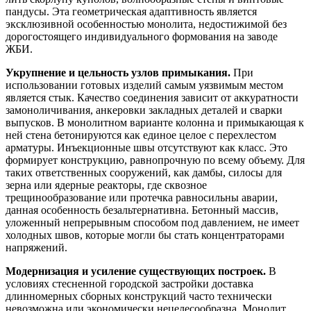
пандусы. Эта геометрическая адаптивность является
эксклюзивной особенностью монолита, недостижимой без
дорогостоящего индивидуального формования на заводе
ЖБИ.
Укрупнение и цельность узлов примыкания.
При
использовании готовых изделий самым уязвимым местом
является стык. Качество соединения зависит от аккуратности
замоноличивания, анкеровки закладных деталей и сварки
выпусков. В монолитном варианте колонна и примыкающая к
ней стена бетонируются как единое целое с перехлестом
арматуры. Инъекционные швы отсутствуют как класс. Это
формирует конструкцию, равнопрочную по всему объему. Для
таких ответственных сооружений, как дамбы, силосы для
зерна или ядерные реакторы, где сквозное
трещинообразование или протечка равносильны аварии,
данная особенность безальтернативна. Бетонный массив,
уложенный непрерывным способом под давлением, не имеет
холодных швов, которые могли бы стать концентраторами
напряжений.
Модернизация и усиление существующих построек.
В
условиях стесненной городской застройки доставка
длинномерных сборных конструкций часто технически
невозможна или экономически нецелесообразна. Монолит