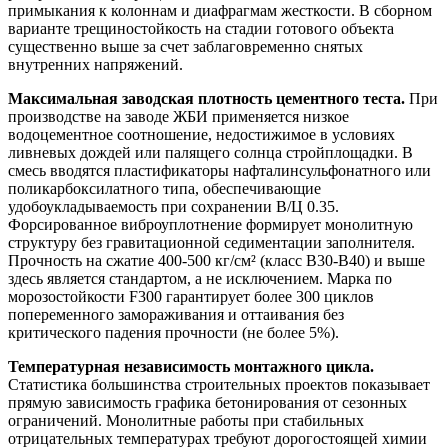
примыкания к колоннам и диафрагмам жесткости. В сборном
варианте трещиностойкость на стадии готового объекта
существенно выше за счет заблаговременно снятых
внутренних напряжений.
Максимальная заводская плотность цементного теста.
При
производстве на заводе ЖБИ применяется низкое
водоцементное соотношение, недостижимое в условиях
ливневых дождей или палящего солнца стройплощадки. В
смесь вводятся пластификаторы нафталинсульфонатного или
поликарбоксилатного типа, обеспечивающие
удобоукладываемость при сохранении В/Ц 0.35.
Форсированное виброуплотнение формирует монолитную
структуру без гравитационной седиментации заполнителя.
Прочность на сжатие 400-500 кг/см² (класс B30-B40) и выше
здесь является стандартом, а не исключением. Марка по
морозостойкости F300 гарантирует более 300 циклов
попеременного замораживания и оттаивания без
критического падения прочности (не более 5%).
Температурная независимость монтажного цикла.
Статистика большинства строительных проектов показывает
прямую зависимость графика бетонирования от сезонных
ограничений. Монолитные работы при стабильных
отрицательных температурах требуют дорогостоящей химии