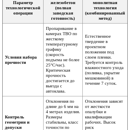
Параметр
железобетон
монолитная
технологической
(полная
технология
операции
заводская
(комбинированный
готовность)
метод)
Пропаривание в
камерах ТВО по
Естественное
жесткому
твердение в
температурному
проектном
графику
положении под
(скорость
Условия набора
слоем пленки.
подъема не более
прочности
Требуется контроль
25°C/час).
влажностного ухода
Критическая
(поливка, укрытие
прочность
мешковиной) в
достигается до
течение 7 суток.
выезда с
автоклава.
Отклонения по
Отклонения зависят
длине до 6 мм на
от жесткости
4 метрах изделия.
опалубки и
Контроль
Размеры
квалификации
геометрии и
стабильны, класс
рабочих. Высок
допуски
точности по
риск