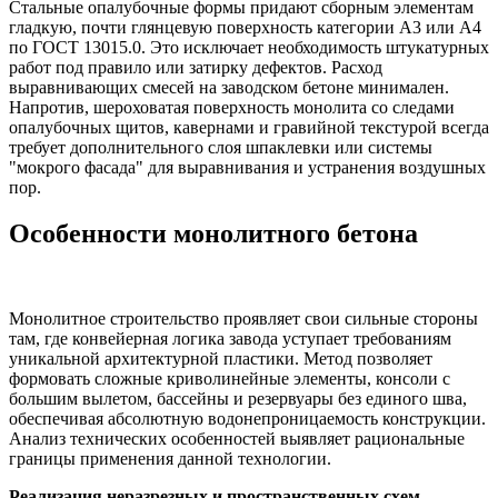
Стальные опалубочные формы придают сборным элементам
гладкую, почти глянцевую поверхность категории А3 или А4
по ГОСТ 13015.0. Это исключает необходимость штукатурных
работ под правило или затирку дефектов. Расход
выравнивающих смесей на заводском бетоне минимален.
Напротив, шероховатая поверхность монолита со следами
опалубочных щитов, кавернами и гравийной текстурой всегда
требует дополнительного слоя шпаклевки или системы
"мокрого фасада" для выравнивания и устранения воздушных
пор.
Особенности монолитного бетона
Монолитное строительство проявляет свои сильные стороны
там, где конвейерная логика завода уступает требованиям
уникальной архитектурной пластики. Метод позволяет
формовать сложные криволинейные элементы, консоли с
большим вылетом, бассейны и резервуары без единого шва,
обеспечивая абсолютную водонепроницаемость конструкции.
Анализ технических особенностей выявляет рациональные
границы применения данной технологии.
Реализация неразрезных и пространственных схем.