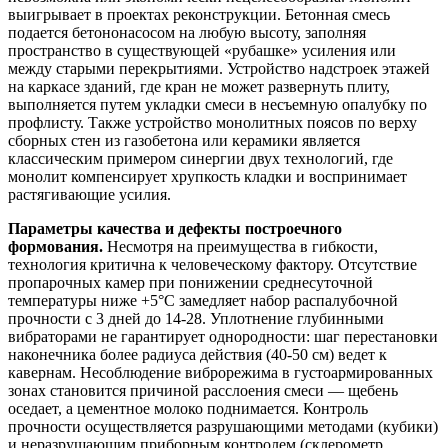
выигрывает в проектах реконструкции. Бетонная смесь
подается бетононасосом на любую высоту, заполняя
пространство в существующей «рубашке» усиления или
между старыми перекрытиями. Устройство надстроек этажей
на каркасе зданий, где кран не может развернуть плиту,
выполняется путем укладки смеси в несъемную опалубку по
профлисту. Также устройство монолитных поясов по верху
сборных стен из газобетона или керамики является
классическим примером синергии двух технологий, где
монолит компенсирует хрупкость кладки и воспринимает
растягивающие усилия.
Параметры качества и дефекты построечного
формования.
Несмотря на преимущества в гибкости,
технология критична к человеческому фактору. Отсутствие
пропарочных камер при понижении среднесуточной
температуры ниже +5°C замедляет набор распалубочной
прочности с 3 дней до 14-28. Уплотнение глубинными
вибраторами не гарантирует однородности: шаг перестановки
наконечника более радиуса действия (40-50 см) ведет к
кавернам. Несоблюдение виброрежима в густоармированных
зонах становится причиной расслоения смеси — щебень
оседает, а цементное молоко поднимается. Контроль
прочности осуществляется разрушающими методами (кубики)
и неразрушающим приборным контролем (склерометр,