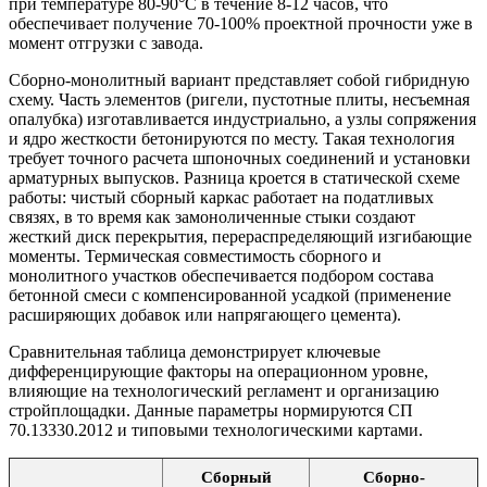
при температуре 80-90°C в течение 8-12 часов, что
обеспечивает получение 70-100% проектной прочности уже в
момент отгрузки с завода.
Сборно-монолитный вариант представляет собой гибридную
схему. Часть элементов (ригели, пустотные плиты, несъемная
опалубка) изготавливается индустриально, а узлы сопряжения
и ядро жесткости бетонируются по месту. Такая технология
требует точного расчета шпоночных соединений и установки
арматурных выпусков. Разница кроется в статической схеме
работы: чистый сборный каркас работает на податливых
связях, в то время как замоноличенные стыки создают
жесткий диск перекрытия, перераспределяющий изгибающие
моменты. Термическая совместимость сборного и
монолитного участков обеспечивается подбором состава
бетонной смеси с компенсированной усадкой (применение
расширяющих добавок или напрягающего цемента).
Сравнительная таблица демонстрирует ключевые
дифференцирующие факторы на операционном уровне,
влияющие на технологический регламент и организацию
стройплощадки. Данные параметры нормируются СП
70.13330.2012 и типовыми технологическими картами.
Сборный
Сборно-