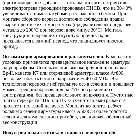
(противоморозных добавок — поташа, нитрита натрия) или
электропрогрева греющими проводами ПНСВ, что на 30-40%
увеличивает стоимость кубометра уложенного бетона. При
монтаже сборного каркаса достаточно соблюдения правил
сварки при низких температурах (предварительный подогрев
металла до 200°C при морозе ниже минус 30°C). Монтаж
конструкций, набравших отпускную прочность, не
прекращается в зимний период, что ликвидирует простои
бригад.
Оптимизация армирования и растянутых зон.
В заводских
условиях применяется предварительное натяжение арматуры
на упоры форм. Использование высокопрочной проволоки
Вр-II, канатов К7 или стержневой арматуры класса Ат800
позволяет обжать бетон с напряжением 40-60 МПа. Эта
технология переносит нейтральную ось в сечении и повышает
момент трещинообразования на 25% по сравнению с
конструкциями без предварительного напряжения. Пустотные
плиты перекрытия ПБ или ПК за счет этого выигрывают в
пролете и полезной нагрузке. Монолитная плита требует
большего сечения арматуры класса А500С и более толстого
сечения для компенсации прогибов, увеличивая собственный
вес конструкции.
Индустриальная эстетика и точность поверхностей.