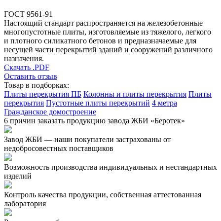
ГОСТ 9561-91
Настоящий стандарт распространяется на железобетонные
многопустотные плиты, изготовляемые из тяжелого, легкого
и плотного силикатного бетонов и предназначаемые для
несущей части перекрытий зданий и сооружений различного
назначения.
Скачать .PDF
Оставить отзыв
Товар в подборках:
Плиты перекрытия ПБ
Колонны и плиты перекрытия
Плиты
перекрытия
Пустотные плиты перекрытий
4 метра
Гражданское домостроение
6 причин заказать продукцию завода ЖБИ «Беротек»
Завод ЖБИ — наши покупатели застрахованы от
недобросовестных поставщиков
Возможность производства индивидуальных и нестандартных
изделий
Контроль качества продукции, собственная аттестованная
лаборатория