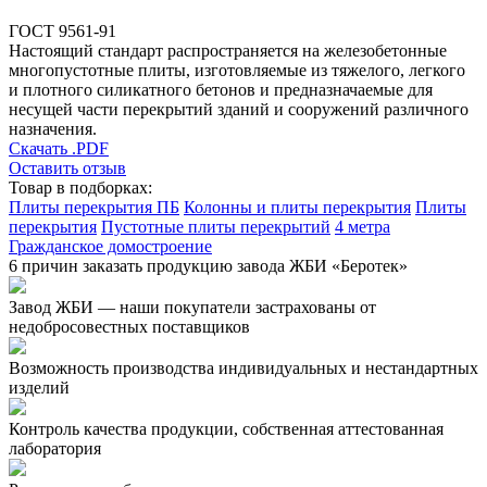
ГОСТ 9561-91
Настоящий стандарт распространяется на железобетонные
многопустотные плиты, изготовляемые из тяжелого, легкого
и плотного силикатного бетонов и предназначаемые для
несущей части перекрытий зданий и сооружений различного
назначения.
Скачать .PDF
Оставить отзыв
Товар в подборках:
Плиты перекрытия ПБ
Колонны и плиты перекрытия
Плиты
перекрытия
Пустотные плиты перекрытий
4 метра
Гражданское домостроение
6 причин заказать продукцию завода ЖБИ «Беротек»
Завод ЖБИ — наши покупатели застрахованы от
недобросовестных поставщиков
Возможность производства индивидуальных и нестандартных
изделий
Контроль качества продукции, собственная аттестованная
лаборатория