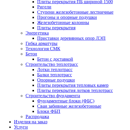
Плиты перекрытия ПБ шириной 1500
Ригели
Ступени железобетонные лестничные
Прогоны и опорные подушки
Железобетонные колонны
Плиты перекрытия
Энергетика
Приставки деревянных опор ЛЭП
Гибка арматуры
Технология СМК
Бетон
Бетон с доставкой
Строительство теплотрасс
Лотки теплотрасс
Балки теплотрасс
Опорные подушки
Плиты перекрытия тепловых камер
Плиты перекрытия лотков теплотрасс
Строительство фундамента
Фундаментные блоки (ФБС)
Сваи забивные железобетонные
Блоки ФБП
Распродажа
Изделия на заказ
Услуги