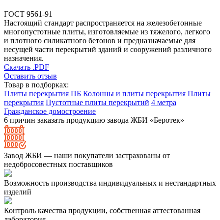
ГОСТ 9561-91
Настоящий стандарт распространяется на железобетонные
многопустотные плиты, изготовляемые из тяжелого, легкого
и плотного силикатного бетонов и предназначаемые для
несущей части перекрытий зданий и сооружений различного
назначения.
Скачать .PDF
Оставить отзыв
Товар в подборках:
Плиты перекрытия ПБ
Колонны и плиты перекрытия
Плиты
перекрытия
Пустотные плиты перекрытий
4 метра
Гражданское домостроение
6 причин заказать продукцию завода ЖБИ «Беротек»
Завод ЖБИ — наши покупатели застрахованы от
недобросовестных поставщиков
Возможность производства индивидуальных и нестандартных
изделий
Контроль качества продукции, собственная аттестованная
лаборатория