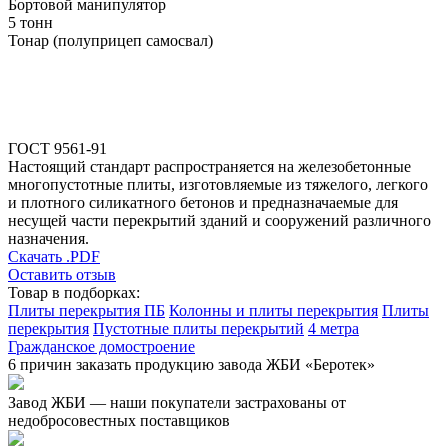
Бортовой манипулятор
5 тонн
Тонар (полуприцеп самосвал)
ГОСТ 9561-91
Настоящий стандарт распространяется на железобетонные
многопустотные плиты, изготовляемые из тяжелого, легкого
и плотного силикатного бетонов и предназначаемые для
несущей части перекрытий зданий и сооружений различного
назначения.
Скачать .PDF
Оставить отзыв
Товар в подборках:
Плиты перекрытия ПБ
Колонны и плиты перекрытия
Плиты
перекрытия
Пустотные плиты перекрытий
4 метра
Гражданское домостроение
6 причин заказать продукцию завода ЖБИ «Беротек»
Завод ЖБИ — наши покупатели застрахованы от
недобросовестных поставщиков