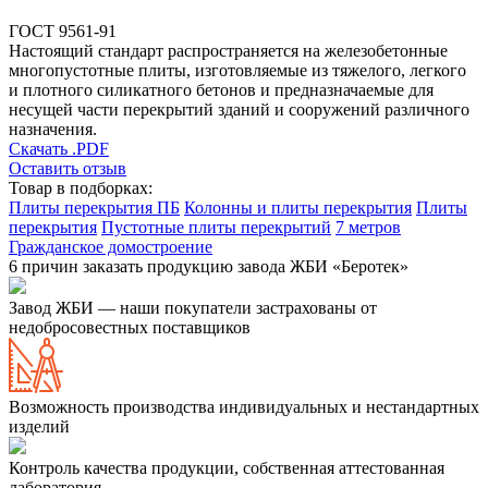
ГОСТ 9561-91
Настоящий стандарт распространяется на железобетонные
многопустотные плиты, изготовляемые из тяжелого, легкого
и плотного силикатного бетонов и предназначаемые для
несущей части перекрытий зданий и сооружений различного
назначения.
Скачать .PDF
Оставить отзыв
Товар в подборках:
Плиты перекрытия ПБ
Колонны и плиты перекрытия
Плиты
перекрытия
Пустотные плиты перекрытий
7 метров
Гражданское домостроение
6 причин заказать продукцию завода ЖБИ «Беротек»
Завод ЖБИ — наши покупатели застрахованы от
недобросовестных поставщиков
Возможность производства индивидуальных и нестандартных
изделий
Контроль качества продукции, собственная аттестованная
лаборатория